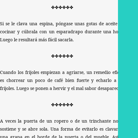
✤✤✤✤✤✤
Si se le clava una espina, póngase unas gotas de aceite de
cocinar y cúbrala con un esparadrapo durante una hora.
Luego le resultará más fácil sacarla.
✤✤✤✤✤✤
Cuando los frijoles empiezan a agriarse, un remedio eficaz
es chorrear un poco de café bien fuerte y echarlo a los
frijoles. Luego se ponen a hervir y el mal sabor desaparece.
✤✤✤✤✤✤
A veces la puerta de un ropero o de un trinchante no se
sostiene y se abre sola. Una forma de evitarlo es clavando
una grapa en el borde de la puerta o del mueble. Así la