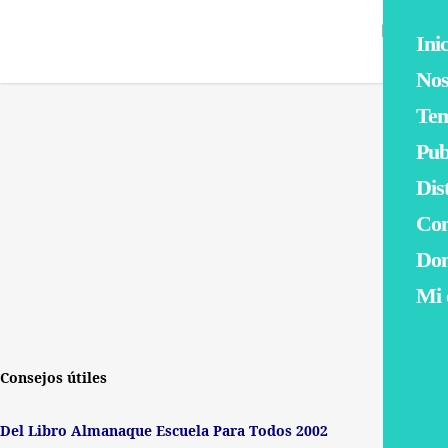
0
Inic
Nos
Te
Pub
Dis
Co
Do
By
Escuela Para Todos
No Comments
Mi 
Consejos útiles
Del Libro Almanaque Escuela Para Todos 2002