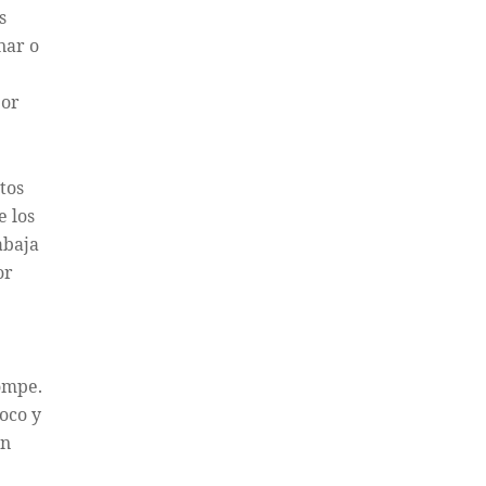
s
nar o
bor
tos
e los
abaja
or
rompe.
oco y
en