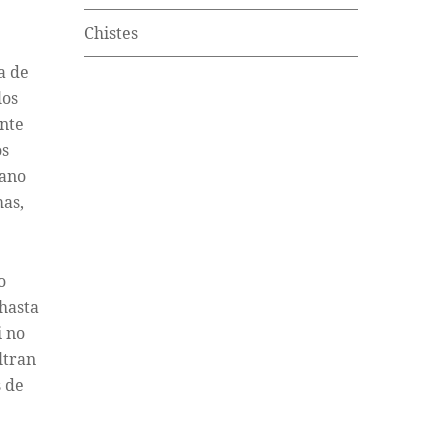
Chistes
a de
los
ante
os
nano
mas,
o
 hasta
i no
ltran
s de