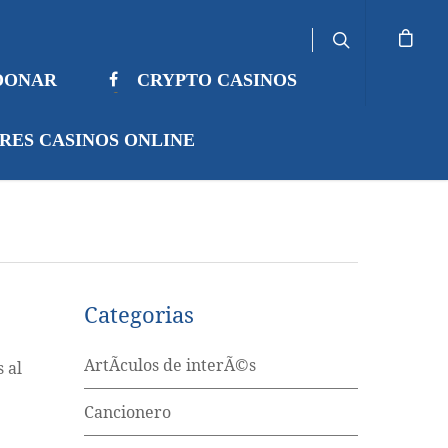
DONAR
CRYPTO CASINOS
RES CASINOS ONLINE
0
Categorias
ArtÃ­culos de interÃ©s
 al
Cancionero