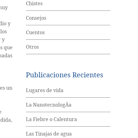
Chistes
 muy
Consejos
dio y
los
Cuentos
r y
Otros
os que
amadas
Publicaciones Recientes
 es un
Lugares de vida
La NanotecnologÃ­a
e
La Fiebre o Calentura
dida,
Las Tinajas de agua