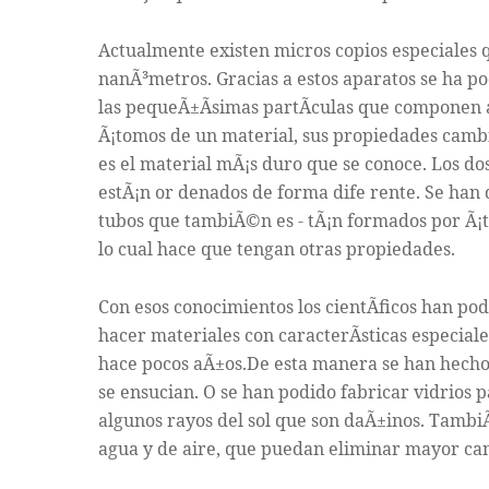
Actualmente existen micros copios especiales
nanÃ³metros. Gracias a estos aparatos se ha pod
las pequeÃ±Ã­simas partÃ­culas que componen a
Ã¡tomos de un material, sus propiedades cambia
es el material mÃ¡s duro que se conoce. Los d
estÃ¡n or denados de forma dife rente. Se han 
tubos que tambiÃ©n es - tÃ¡n formados por Ã¡
lo cual hace que tengan otras propiedades.
Con esos conocimientos los cientÃ­ficos han po
hacer materiales con caracterÃ­sticas especiale
hace pocos aÃ±os.De esta manera se han hecho
se ensucian. O se han podido fabricar vidrios p
algunos rayos del sol que son daÃ±inos. Tambi
agua y de aire, que puedan eliminar mayor can