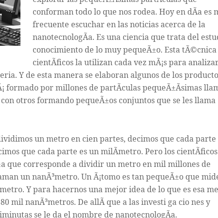
conforman todo lo que nos rodea. Hoy en dÃ­a es
frecuente escuchar en las noticias acerca de la
nanotecnologÃ­a. Es una ciencia que trata del estu
conocimiento de lo muy pequeÃ±o. Esta tÃ©cnica 
cientÃ­ficos la utilizan cada vez mÃ¡s para analiza
eria. Y de esta manera se elaboran algunos de los product
tÃ¡ formado por millones de partÃ­culas pequeÃ±Ã­simas ll
s con otros formando pequeÃ±os conjuntos que se les llama
ividimos un metro en cien partes, decimos que cada parte
cimos que cada parte es un milÃ­metro. Pero los cientÃ­ficos
 que corresponde a dividir un metro en mil millones de
 llaman un nanÃ³metro. Un Ã¡tomo es tan pequeÃ±o que mid
tro. Y para hacernos una mejor idea de lo que es esa me
 mil nanÃ³metros. De allÃ­ que a las investi ga cio nes y
diminutas se le da el nombre de nanotecnologÃ­a.