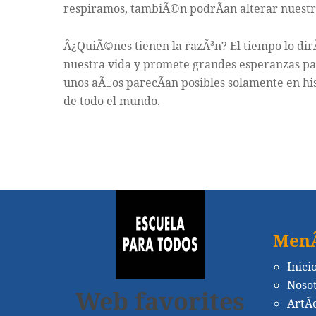
respiramos, tambiÃ©n podrÃ­an alterar nuest
Â¿QuiÃ©nes tienen la razÃ³n? El tiempo lo dirÃ
nuestra vida y promete grandes esperanzas par
unos aÃ±os parecÃ­an posibles solamente en his
de todo el mundo.
Men
Inici
Noso
Web favorites
ArtÃ­