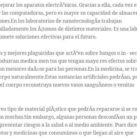
orar los aparatos electrÃ³nicos. Gracias a ella, cada vez e
 las computadoras, pero es mayor su capacidad de almace
ones.En los laboratorios de nanotecnologÃ­a trabajan
talladamente los Ã¡tomos de distintos materiales. Es una la
mete soluciones efectivas para el futuro.
 y mejores plaguicidas que actÃºen sobre hongos o in - sec
produzcan medica men tos que tengan mayo res efectos sobr
on menores daÃ±os para las personas.En la medicina, se tr
erpo naturalmente.Estas sustancias artificiales podrÃ­an, p
l cuerpo reconstruya nuevos vasos sanguÃ­neos o venitas
vo tipo de material plÃ¡stico que podrÃ­a repararse si se 
 son muchas.Sin embargo, algunas personas desconfÃ­an un p
 presentar riesgos a la salud o al medio ambiente. Pues dic
mentos y medicinas que consumimos o que llegan al aire que