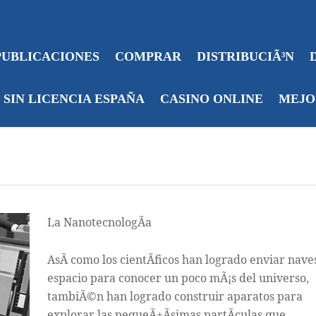
PUBLICACIONES
COMPRAR
DISTRIBUCIÃ³N
 SIN LICENCIA ESPAÑA
CASINO ONLINE
MEJO
La NanotecnologÃ­a
AsÃ­ como los cientÃ­ficos han logrado enviar naves
espacio para conocer un poco mÃ¡s del universo,
tambiÃ©n han logrado construir aparatos para
explorar las pequeÃ±Ã­simas partÃ­culas que