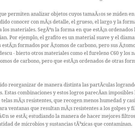
 que permiten analizar objetos cuyos tamaÃ±os se miden en
ido conocer con mÃ¡s detalle, el grueso, el largo y la form
 los materiales. SegÃºn la forma en que estÃ¡n ordenados 
n. Por ejemplo, el grafito es un material suave y el diam
os estÃ¡n formados por Ã¡tomos de carbono, pero sus Ã¡tom
descu - bierto otros materiales como el fureleno C60 y los 
tomos de carbono, pero que estÃ¡n ordenados de otras for
dido reorganizar de manera distinta las partÃ­culas logrand
s. Estas combinaciones y estos logros parecÃ­an imposibles
 telas mÃ¡s resistentes, que recogen menos humedad y cas
ara ventanas que resultan mÃ¡s resistentes a los golpes y fi
Ã©n se estÃ¡ estudiando la manera de hacer mejores filtro
tidad de microbios y sustancias tÃ³xicas que contaminan.