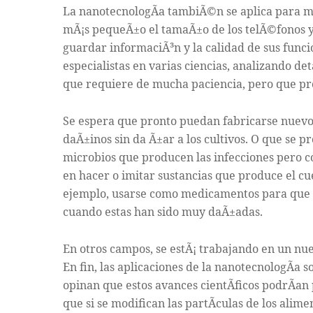
La nanotecnologÃ­a tambiÃ©n se aplica para mej
mÃ¡s pequeÃ±o el tamaÃ±o de los telÃ©fonos y
guardar informaciÃ³n y la calidad de sus funci
especialistas en varias ciencias, analizando de
que requiere de mucha paciencia, pero que pro
Se espera que pronto puedan fabricarse nuevos
daÃ±inos sin da Ã±ar a los cultivos. O que se 
microbios que producen las infecciones pero c
en hacer o imitar sustancias que produce el cu
ejemplo, usarse como medicamentos para que e
cuando estas han sido muy daÃ±adas.
En otros campos, se estÃ¡ trabajando en un nue
En fin, las aplicaciones de la nanotecnologÃ­a
opinan que estos avances cientÃ­ficos podrÃ­an
que si se modifican las partÃ­culas de los ali