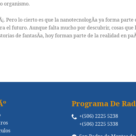
ro organismo.
¡. Pero lo cierto es que la nanotecnologÃ­a ya forma parte 
a el futuro. Aunque falta mucho por descubrir, cosas que
torias de fantasÃ­a, hoy forman parte de la realidad en paÃ
Ãº
Programa De Rad
o
+(506) 2225 5238
tros
+(506) 2225 5338
culos