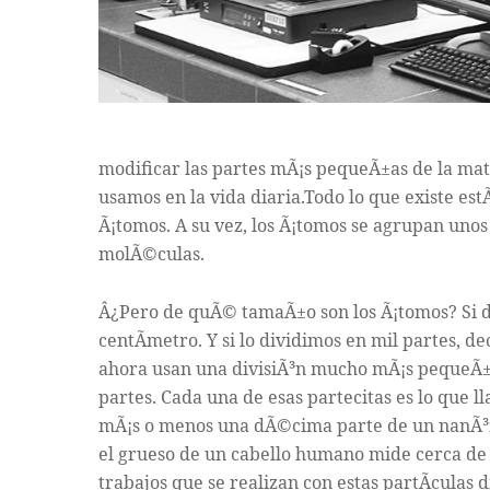
modificar las partes mÃ¡s pequeÃ±as de la mat
usamos en la vida diaria.Todo lo que existe es
Ã¡tomos. A su vez, los Ã¡tomos se agrupan uno
molÃ©culas.
Â¿Pero de quÃ© tamaÃ±o son los Ã¡tomos? Si d
centÃ­metro. Y si lo dividimos en mil partes, de
ahora usan una divisiÃ³n mucho mÃ¡s pequeÃ±a
partes. Cada una de esas partecitas es lo que
mÃ¡s o menos una dÃ©cima parte de un nanÃ³me
el grueso de un cabello humano mide cerca de 80
trabajos que se realizan con estas partÃ­culas 