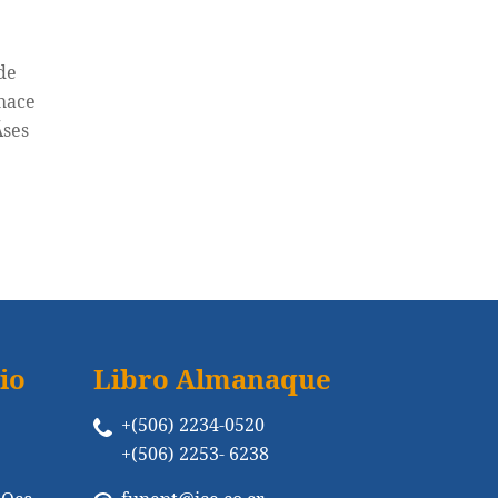
de
 hace
­ses
io
Libro Almanaque
+(506) 2234-0520
+(506) 2253- 6238